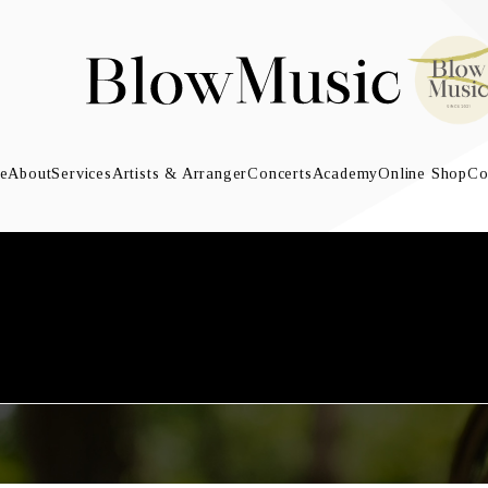
e
About
Services
Artists & Arranger
Concerts
Academy
Online Shop
Co